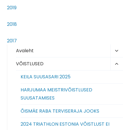
2019
2018
2017
Toggl
Avaleht
child
Toggl
VÕISTLUSED
menu
child
KEILA SUUSASARI 2025
menu
HARJUMAA MEISTRIVÕISTLUSED
SUUSATAMISES
ÕISMÄE RABA TERVISERAJA JOOKS
2024 TRIATHLON ESTONIA VÕISTLUST EI