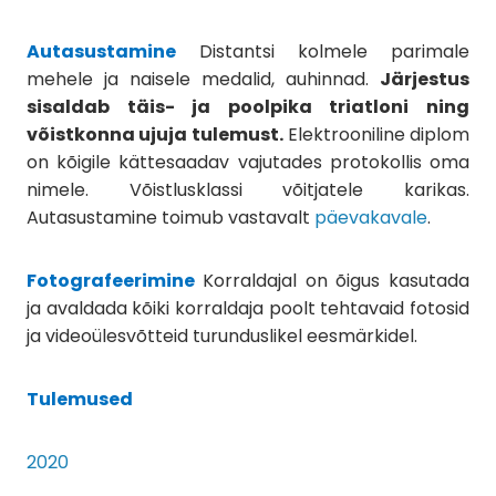
Autasustamine
Distantsi kolmele parimale
mehele ja naisele medalid, auhinnad.
Järjestus
sisaldab täis- ja poolpika triatloni ning
võistkonna ujuja tulemust.
Elektrooniline diplom
on kõigile kättesaadav vajutades protokollis oma
nimele. Võistlusklassi võitjatele karikas.
Autasustamine toimub vastavalt
päevakavale
.
Fotografeerimine
Korraldajal on õigus kasutada
ja avaldada kõiki korraldaja poolt tehtavaid fotosid
ja videoülesvõtteid turunduslikel eesmärkidel.
Tulemused
2020