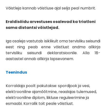
Võistleja kannab võistluse ajal selja peal numbrit.
Eraldisõidu arvestuses osalevad ka triatloni
sama distantsi võistlejad.
Iga osaleja vastutab isiklikult oma tervisliku seisundi
eest ning peab enne võistlust andma allkirja
tervisliku seisundi deklaratsioonile. Alla 18-
aastastel annab allkirja lapsevanem.
Teenindus
Korraldaja poolt pakutakse: spordijook ja vesi,
elektrooniline ajamõõtmine, reaalajas tulemused,
elektrooniline diplom, liikluse reguleerimine ja
esmaabi. Korralik toit peale võistlust.