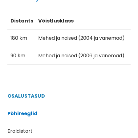
Distants
Võistlusklass
180 km
Mehed ja naised (2004 ja vanemad)
90 km
Mehed ja naised (2006 ja vanemad)
OSALUSTASUD
Põhireeglid
Eraldistart