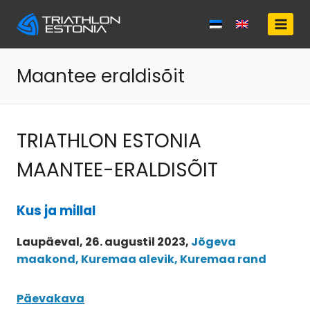
Skip
to
content
Maantee eraldisõit
TRIATHLON ESTONIA
MAANTEE-ERALDISÕIT
Kus ja millal
Laupäeval, 26. augustil 2023,
Jõgeva
maakond, Kuremaa alevik, Kuremaa rand
Päevakava