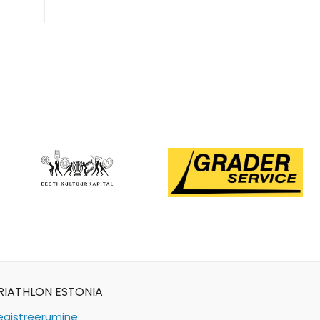
RIATHLON ESTONIA
egistreerumine