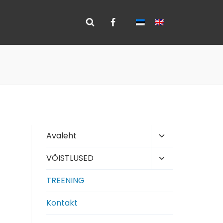
Toggle
Avaleht
child
Toggle
VÕISTLUSED
menu
child
TREENING
menu
Kontakt