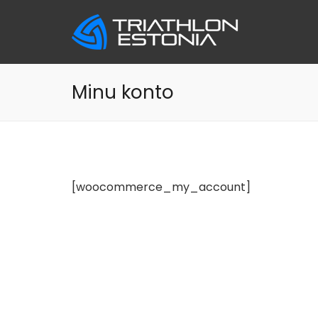
Skip
to
content
Minu konto
[woocommerce_my_account]