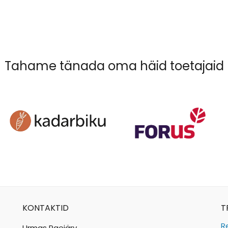
Tahame tänada oma häid toetajaid
KONTAKTID
T
R
Urmas Paejärv