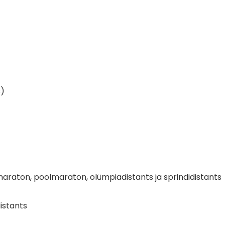
s)
maraton, poolmaraton, olümpiadistants ja sprindidistants
distants