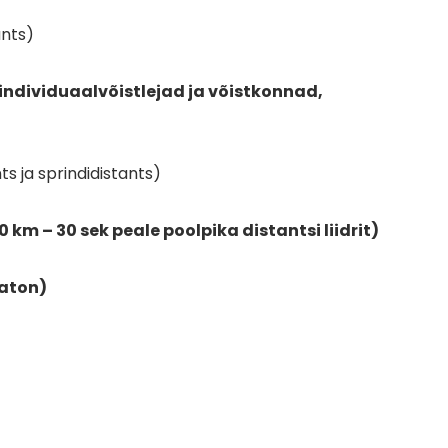
ants)
s, individuaalvõistlejad ja võistkonnad,
s ja sprindidistants)
0 km – 30 sek peale poolpika distantsi liidrit)
raton)