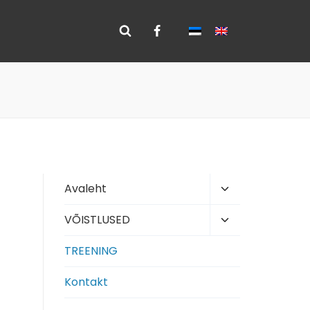
Toggle
Avaleht
child
Toggle
VÕISTLUSED
menu
child
TREENING
menu
Kontakt