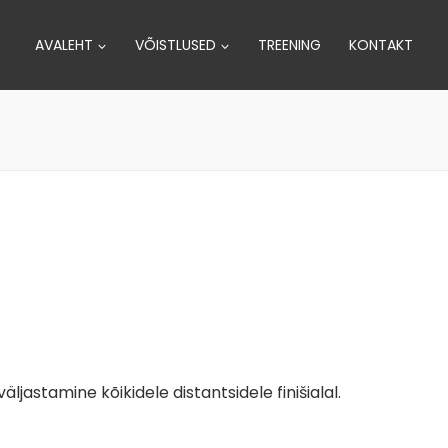
AVALEHT
VÕISTLUSED
TREENING
KONTAKT
väljastamine kõikidele distantsidele finišialal.