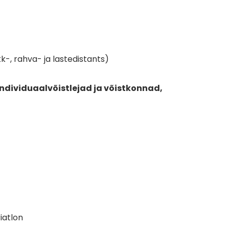
kk-, rahva- ja lastedistants)
, individuaalvõistlejad ja võistkonnad,
iatlon