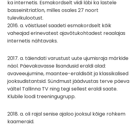
ka internetis. Esmakordselt viidi läbi ka lastele
basseinitriatlon, milles osales 27 noort
tulevikulootust.
2016. a. võistlusel saadeti esmakordselt kõik
vaheajad erinevatest ajavõtukohtadest reaalajas
internetis nähtavaks.
2017. a. täiendati varustust uute ujumisraja märkide
näol. Päevakavasse lisandusid eraldi alad:
avaveeujumine, maantee-eraldisõit ja klassikalised
jooksudistantsid. Sündmust jäädvustas terve päeva
vältel Tallinna TV ning tegi sellest eraldi saate.
Klubile loodi treeningugrupp.
2018. a. oli rajal senise ajaloo jooksul kõige rohkem
kaameraid.