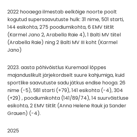
2022 hooaega ilmestab eelkõige noorte poolt
kogutud supersaavutuste hulk: 31 nime, 501 starti,
144 esikohta, 275 poodiumikohta, 6 EMV tiitlit
(Karmel Jano 2, Arabella Raie 4), 1 Balti MV tiitel
(Arabella Raie) ning 2 Balti MV III koht (Karmel
Jano)
2023. aasta põhivõistlus Kuremaal lõppes
majanduslikult järjekordselt suure kahjumiga, kuid
sportlike saavutuste sadu jätkus endise hooga. 26
nime (-5), 581 starti (+79), 141 esikohta (-4), 304
(+29) , poodiumikohta (141/89/74), 14 suurvõistluse
esikohta, 2 EMV tiitlit (Anna Helene Rauk ja Sander
Grauen) (-4).
2025