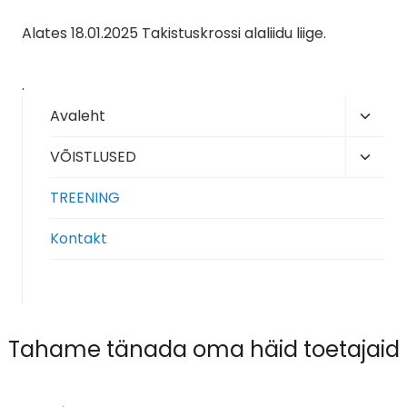
Alates 18.01.2025 Takistuskrossi alaliidu liige.
.
Toggl
Avaleht
child
Toggl
VÕISTLUSED
menu
child
TREENING
menu
Kontakt
Tahame tänada oma häid toetajaid