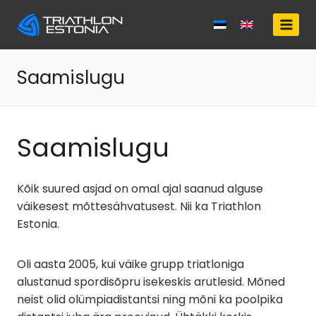
Skip
to
content
Saamislugu
Saamislugu
Kõik suured asjad on omal ajal saanud alguse
väikesest mõttesähvatusest. Nii ka Triathlon
Estonia.
Oli aasta 2005, kui väike grupp triatloniga
alustanud spordisõpru isekeskis arutlesid. Mõned
neist olid olümpiadistantsi ning mõni ka poolpika