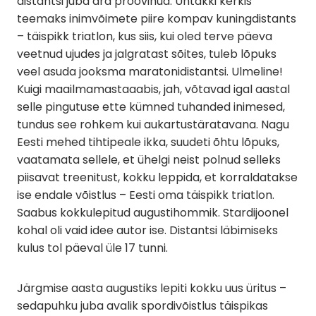
distantsi juba ära proovinud. Ühtäkki kerkis
teemaks inimvõimete piire kompav kuningdistants
– täispikk triatlon, kus siis, kui oled terve päeva
veetnud ujudes ja jalgratast sõites, tuleb lõpuks
veel asuda jooksma maratonidistantsi. Ulmeline!
Kuigi maailmamastaaabis, jah, võtavad igal aastal
selle pingutuse ette kümned tuhanded inimesed,
tundus see rohkem kui aukartustäratavana. Nagu
Eesti mehed tihtipeale ikka, suudeti õhtu lõpuks,
vaatamata sellele, et ühelgi neist polnud selleks
piisavat treenitust, kokku leppida, et korraldatakse
ise endale võistlus – Eesti oma täispikk triatlon.
Saabus kokkulepitud augustihommik. Stardijoonel
kohal oli vaid idee autor ise. Distantsi läbimiseks
kulus tol päeval üle 17 tunni.
Järgmise aasta augustiks lepiti kokku uus üritus –
sedapuhku juba avalik spordivõistlus täispikas