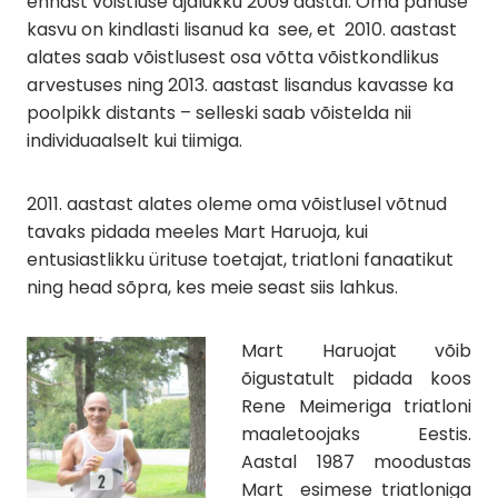
ennast võistluse ajalukku 2009 aastal. Oma panuse
kasvu on kindlasti lisanud ka see, et 2010. aastast
alates saab võistlusest osa võtta võistkondlikus
arvestuses ning 2013. aastast lisandus kavasse ka
poolpikk distants – selleski saab võistelda nii
individuaalselt kui tiimiga.
2011. aastast alates oleme oma võistlusel võtnud
tavaks pidada meeles Mart Haruoja, kui
entusiastlikku ürituse toetajat, triatloni fanaatikut
ning head sõpra, kes meie seast siis lahkus.
Mart Haruojat võib
õigustatult pidada koos
Rene Meimeriga triatloni
maaletoojaks Eestis.
Aastal 1987 moodustas
Mart esimese triatloniga