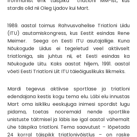
Ironmanist ehk täispika triatloni MM-ist, kus
stardis olid nii Oleg Ljadov kui Mart.
1989. aastal toimus Rahvusvahelise Triatloni Liidu
(ITU) asutamiskongress, kus Eestit esindas Rene
Meimer. Seega on Eesti ITU asutajaliige. Kuna
Nõukogude Liidus ei tegeletud veel aktiivselt
triatloniga, siis juhtus nii, et Eesti esindas ka
Nõukogude Liitu. Kaks aastat hiljem, 1991. aastal
võeti Eesti Triatloni Liit ITU täieõiguslikuks liikmeks.
Mardi tegevus aktiivse sportlase ja triatloni
edendajana kestis kogu tema elu. Läbi elu innustas
Mart oma isikliku eeskujuga inimesi spordist lugu
pidama, toetas nooremaid nende sportlike
unistuste täitmisel ja läbis ise igal aastal vähemalt
ühe täispika triatloni. Tema saavutust – lõpetada
24 korral täispikk triatlonivõistlus – on raske