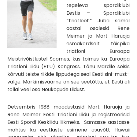
tegeleva spordiklubi
Eestis – Spordiklubi
“Triatleet.” Juba samal
aastal osalesid Rene
Meimer ja Mart Haruoja
esmakordselt täispika
triatloni Euroopa
Meistrivõistlustel Soomes, kus toimus ka Euroopa
Triatloni Liidu (ETU) Kongress. Tänu Mardile seisis
kõrvuti teiste riikide lippudega seal Eesti sini-must-
valge. Märkimisväärne on see seetõttu, et Eesti oli
tollal veel osa Nõukogude Liidust.
Detsembris 1988 moodustasid Mart Haruoja ja
Rene Meimer Eesti Triatloni Liidu ja registreerisid
Eesti Spordi Keskliidu liikmeks. Samasse aastasse
mahtus ka eestlaste esimene osavõtt Hawaii