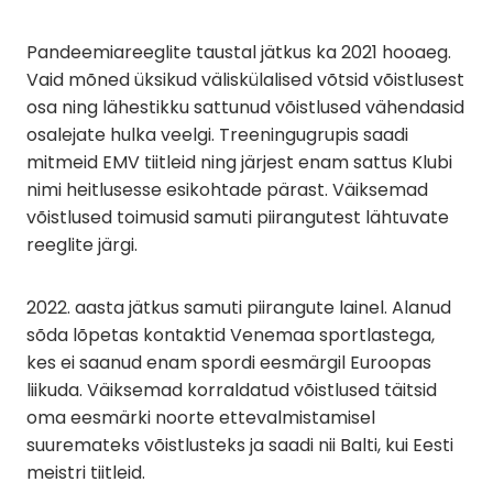
Pandeemiareeglite taustal jätkus ka 2021 hooaeg.
Vaid mõned üksikud väliskülalised võtsid võistlusest
osa ning lähestikku sattunud võistlused vähendasid
osalejate hulka veelgi. Treeningugrupis saadi
mitmeid EMV tiitleid ning järjest enam sattus Klubi
nimi heitlusesse esikohtade pärast. Väiksemad
võistlused toimusid samuti piirangutest lähtuvate
reeglite järgi.
2022. aasta jätkus samuti piirangute lainel. Alanud
sõda lõpetas kontaktid Venemaa sportlastega,
kes ei saanud enam spordi eesmärgil Euroopas
liikuda. Väiksemad korraldatud võistlused täitsid
oma eesmärki noorte ettevalmistamisel
suuremateks võistlusteks ja saadi nii Balti, kui Eesti
meistri tiitleid.