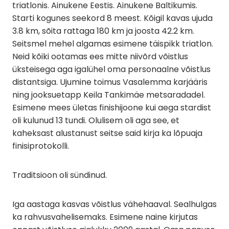
triatlonis. Ainukene Eestis. Ainukene Baltikumis.
Starti kogunes seekord 8 meest. Kõigil kavas ujuda
3.8 km, sõita rattaga 180 km ja joosta 42.2 km.
Seitsmel mehel algamas esimene täispikk triatlon.
Neid kõiki ootamas ees mitte niivõrd võistlus
üksteisega aga igalühel oma personaalne võistlus
distantsiga. Ujumine toimus Vasalemma karjääris
ning jooksuetapp Keila Tankimäe metsaradadel.
Esimene mees ületas finishijoone kui aega stardist
oli kulunud 13 tundi. Olulisem oli aga see, et
kaheksast alustanust seitse said kirja ka lõpuaja
finisiprotokolli.
Traditsioon oli sündinud.
Iga aastaga kasvas võistlus vähehaaval. Sealhulgas
ka rahvusvahelisemaks. Esimene naine kirjutas