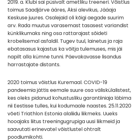
2019. a. Klubi sai püsivalt ametliku treeneri. Võistlus
toimus Saadjärve ääres, Äksi alevikus, Jääaja
Keskuse juures. Osalejaid oli kõigi aegade suurim
arv. Rada muutus varasemast tasasest variandist
künklikumaks ning osa rattarajast sõideti
krobelisemal asfaldil. Tugev tuul, lainetus ja raja
ebatasasus kajastus ka võitja tulemuses, mis jäi
napilt alla kümne tunni. Päevakavasse lisandus
harrastajate distants.
2020 toimus võistlus Kuremaal. COVID-19
pandeemia jättis eemale suure osa väliskülalistest,
kes oleks pidanud kohustusliku garantiiniaja läbima
nii Eestisse tulles, kui kodumaale naastes. 25.11.2020
võeti Triathlon Estonia alaliidu liikmeks. Uueks
hooajaks liitus treeningugrupiga uusi liikmeid ja
saavutati erinevatel võistlustel ohtralt
poodiumikohti.