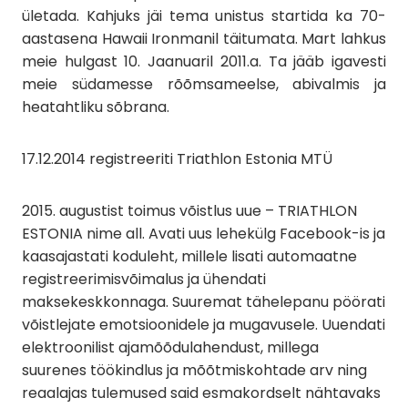
ületada. Kahjuks jäi tema unistus startida ka 70-
aastasena Hawaii Ironmanil täitumata. Mart lahkus
meie hulgast 10. Jaanuaril 2011.a. Ta jääb igavesti
meie südamesse rõõmsameelse, abivalmis ja
heatahtliku sõbrana.
17.12.2014 registreeriti Triathlon Estonia MTÜ
2015. augustist toimus võistlus uue – TRIATHLON
ESTONIA nime all. Avati uus lehekülg Facebook-is ja
kaasajastati koduleht, millele lisati automaatne
registreerimisvõimalus ja ühendati
maksekeskkonnaga. Suuremat tähelepanu pöörati
võistlejate emotsioonidele ja mugavusele. Uuendati
elektroonilist ajamõõdulahendust, millega
suurenes töökindlus ja mõõtmiskohtade arv ning
reaalajas tulemused said esmakordselt nähtavaks