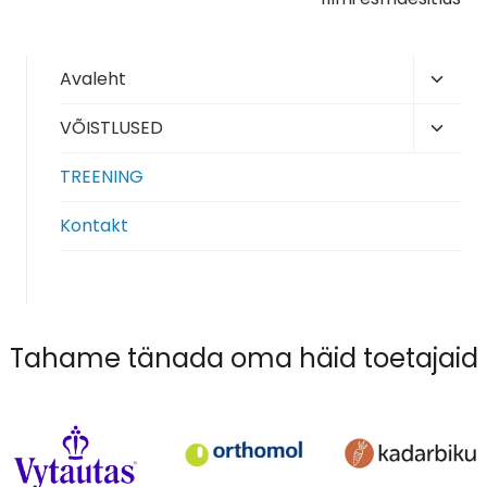
Toggl
Avaleht
child
Toggl
VÕISTLUSED
menu
child
TREENING
menu
Kontakt
Tahame tänada oma häid toetajaid