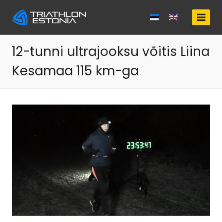
Skip
to
content
12-tunni ultrajooksu võitis Liina
Kesamaa 115 km-ga