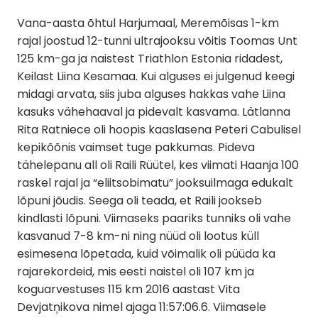
Vana-aasta õhtul Harjumaal, Meremõisas 1-km
rajal joostud 12-tunni ultrajooksu võitis Toomas Unt
125 km-ga ja naistest Triathlon Estonia ridadest,
Keilast Liina Kesamaa. Kui alguses ei julgenud keegi
midagi arvata, siis juba alguses hakkas vahe Liina
kasuks vähehaaval ja pidevalt kasvama. Lätlanna
Rita Ratniece oli hoopis kaaslasena Peteri Cabulisel
kepikõõnis vaimset tuge pakkumas. Pideva
tähelepanu all oli Raili Rüütel, kes viimati Haanja 100
raskel rajal ja “eliitsobimatu” jooksuilmaga edukalt
lõpuni jõudis. Seega oli teada, et Raili jookseb
kindlasti lõpuni. Viimaseks paariks tunniks oli vahe
kasvanud 7-8 km-ni ning nüüd oli lootus küll
esimesena lõpetada, kuid võimalik oli püüda ka
rajarekordeid, mis eesti naistel oli 107 km ja
koguarvestuses 115 km 2016 aastast Vita
Devjatņikova nimel ajaga 11:57:06.6. Viimasele