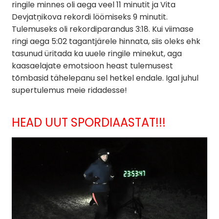
ringile minnes oli aega veel 11 minutit ja Vita
Devjatņikova rekordi löömiseks 9 minutit.
Tulemuseks oli rekordiparandus 3:18. Kui viimase
ringi aega 5:02 tagantjärele hinnata, siis oleks ehk
tasunud üritada ka uuele ringile minekut, aga
kaasaelajate emotsioon heast tulemusest
tõmbasid tähelepanu sel hetkel endale. Igal juhul
supertulemus meie ridadesse!
HEAD UUT SPORDIAASTAT!!!