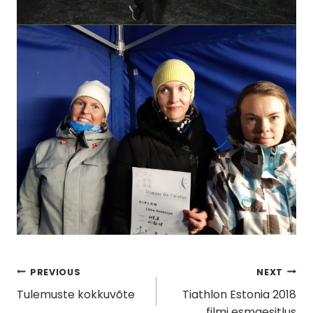
Navigeerimine
PREVIOUS
NEXT
Tulemuste kokkuvõte
Tiathlon Estonia 2018
filmi esmaesitlus