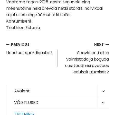
Vaatame tagasi 2015. aasta tegudele ning
meenutame neid ärevaid hetki stardis, närvikõdi
rajal olles ning rõõmuhetki finišis.
Kohtumiseni,
Triathlon Estonia
Navigeerimine
PREVIOUS
NEXT
Head uut spordiaastat!
Soovid end ette
valmistada ja koguda
uusi teadmisi avavees
edukalt ujumises?
Toggl
Avaleht
child
Toggl
VÕISTLUSED
menu
child
TREENING