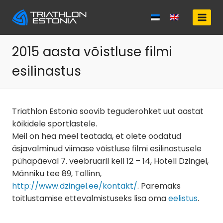
Skip
to
content
2015 aasta võistluse filmi
esilinastus
Triathlon Estonia soovib teguderohket uut aastat
kõikidele sportlastele.
Meil on hea meel teatada, et olete oodatud
äsjavalminud viimase võistluse filmi esilinastusele
pühapäeval 7. veebruaril kell 12 – 14, Hotell Dzingel,
Männiku tee 89, Tallinn,
http://www.dzingel.ee/kontakt/
. Paremaks
toitlustamise ettevalmistuseks lisa oma
eelistus
.