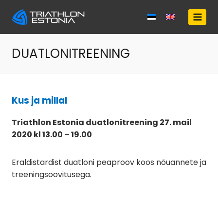
Skip
to
content
DUATLONITREENING
Kus ja millal
Triathlon Estonia duatlonitreening 27. mail
2020 kl 13.00 – 19.00
Eraldistardist duatloni peaproov koos nõuannete ja
treeningsoovitusega.