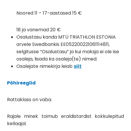
Noored 11 – 17-aastased 15 €
18 ja vanemad 20 €
Osalustasu kanda MTÜ TRIATHLON ESTONIA
arvele Swedbankis EE052200221061114811,
selgitusse “Osalustasu” ja kui maksja ei ole ise
osaleja, lisada ka osaleja(te) nimed.
Osalejate nimekirja leiab
siit
Põhireeglid
Rattaklass on vaba.
Rajale minek toimub eraldistardist kokkulepitud
kellaajal.