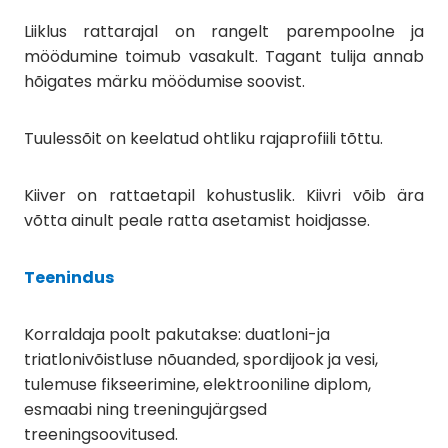
Liiklus rattarajal on rangelt parempoolne ja
möödumine toimub vasakult. Tagant tulija annab
hõigates märku möödumise soovist.
Tuulessõit on keelatud ohtliku rajaprofiili tõttu.
Kiiver on rattaetapil kohustuslik. Kiivri võib ära
võtta ainult peale ratta asetamist hoidjasse.
Teenindus
Korraldaja poolt pakutakse: duatloni-ja
triatlonivõistluse nõuanded, spordijook ja vesi,
tulemuse fikseerimine, elektrooniline diplom,
esmaabi ning treeningujärgsed
treeningsoovitused.