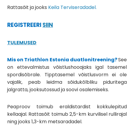
Rattasõit ja jooks
Keila Terviseradadel.
REGISTREERI
SIIN
TULEMUSED
Mis on Triathlon Estonia duatlonitreening?
See
on ettevalmistus võistlushooajaks igal tasemel
spordisõbrale. Tipptasemel võistlusvorm ei ole
vajalik, peab leidma sõidukõlbliku piduritega
jalgratta, jooksutossud ja soovi osalemiseks.
Peaproov toimub eraldistardist kokkulepitud
kellaajal. Rattasõit toimub 2,5-km kurvilisel rullirajal
ning jooks 1,3-km metsaradadel.