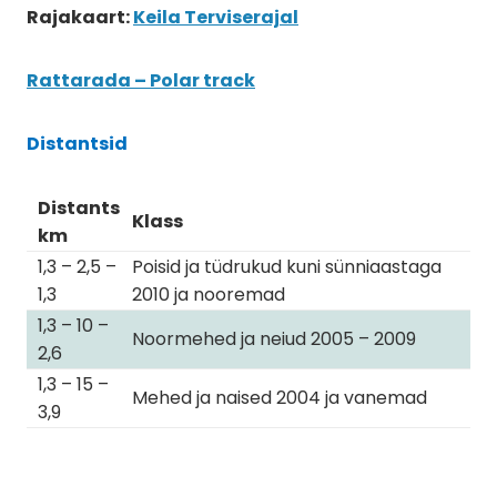
Rajakaart:
Keila Terviserajal
Rattarada – Polar track
Distantsid
Distants
Klass
km
1,3 – 2,5 –
Poisid ja tüdrukud kuni sünniaastaga
1,3
2010 ja nooremad
1,3 – 10 –
Noormehed ja neiud 2005 – 2009
2,6
1,3 – 15 –
Mehed ja naised 2004 ja vanemad
3,9