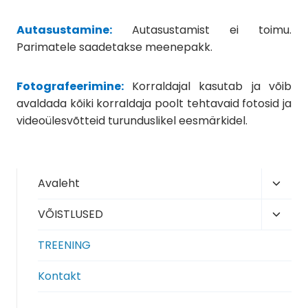
Autasustamine:
Autasustamist ei toimu.
Parimatele saadetakse meenepakk.
Fotografeerimine:
Korraldajal kasutab ja võib
avaldada kõiki korraldaja poolt tehtavaid fotosid ja
videoülesvõtteid turunduslikel eesmärkidel.
Toggl
Avaleht
child
Toggl
VÕISTLUSED
menu
child
TREENING
menu
Kontakt