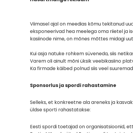
Viimasel ajal on meedias kõmu tekitanud uud
eksponeerivad hea meelega oma riietel ja 
kasiinode nime, on mõnes mõttes midagi uut
Kui asja natuke rohkem süveneda, siis netika
Varem oli ainult mõni üksik veebikasiino plat
Ka firmade käibed polnud siis veel suurem
Sponsorlus ja spordi rahastamine
Selleks, et konkreetne ala areneks ja kasvak
üldse sporti rahastatakse:
Eesti spordi toetajad on organisatsioonid, et