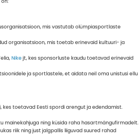
 on:
usorganisatsioon, mis vastutab olümpiasportlaste
oodud organisatsioon, mis toetab erinevaid kultuuri- ja
elia,
Nike
jt, kes sponsorluste kaudu toetavad erinevaid
ioonidele ja sportlastele, et aidata neil oma unistusi ellu
si, kes toetavad Eesti spordi arengut ja edendamist.
liku mainekahjuga ning küsida raha hasartmängufirmadelt.
ukas riik ning just jalgpallis liiguvad suured rahad