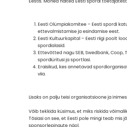
Eestis. Mõned näited Eesti spordi toetajatest
Eesti Olümpiakomitee – Eesti spordi kat
ettevalmistamise ja esindamise eest.
Eesti Kultuurkapital – Eesti riigi poolt l
spordialasid.
Ettevõtted nagu SEB, Swedbank, Coop, T
spordiüritusi ja sportlasi.
Eraisikud, kes annetavad spordiorganisats
viia.
Lisaks on palju teisi organisatsioone ja inime
Võib tekkida küsimus, et miks riskida võima
Tõsiasi on see, et Eesti pole mingi teab mis jõ
sponsorlepingute näol.