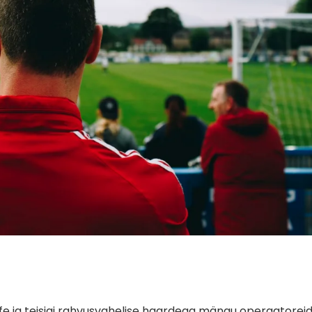
fe ja teisigi rahvusvahelise haardega mängu operaatoreid