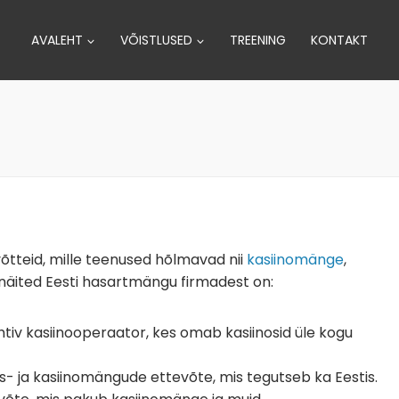
AVALEHT
VÕISTLUSED
TREENING
KONTAKT
tteid, mille teenused hõlmavad nii
kasiinomänge
,
 näited Eesti hasartmängu firmadest on:
tiv kasiinooperaator, kes omab kasiinosid üle kogu
- ja kasiinomängude ettevõte, mis tegutseb ka Eestis.