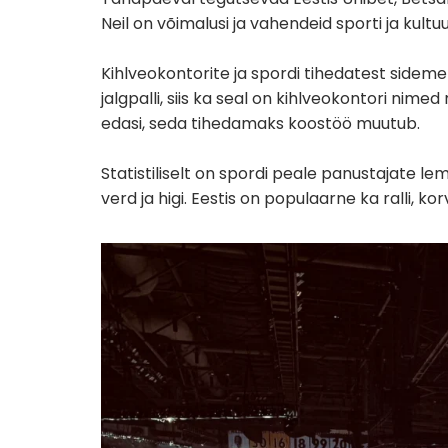
Neil on võimalusi ja vahendeid sporti ja kultu
Kihlveokontorite ja spordi tihedatest sidemete
jalgpalli, siis ka seal on kihlveokontori nim
edasi, seda tihedamaks koostöö muutub.
Statistiliselt on spordi peale panustajate lem
verd ja higi. Eestis on populaarne ka ralli, korv