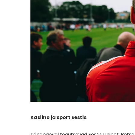
Kasiino ja sport Eestis
Tänapäeval tegutsevad Eestis Unibet, Betsa