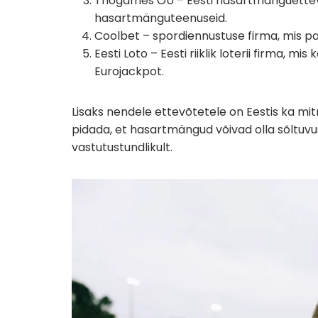
Triogames OÜ – Eesti hasartmänguettev
hasartmänguteenuseid.
Coolbet – spordiennustuse firma, mis pak
Eesti Loto – Eesti riiklik loterii firma, m
Eurojackpot.
Lisaks nendele ettevõtetele on Eestis ka mi
pidada, et hasartmängud võivad olla sõltuv
vastutustundlikult.