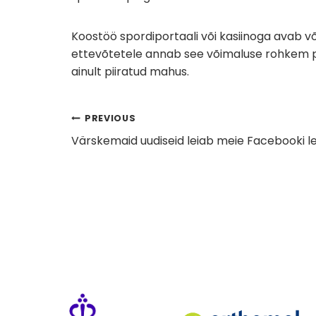
Koostöö spordiportaali või kasiinoga avab 
ettevõtetele annab see võimaluse rohkem pil
ainult piiratud mahus.
Navigeerimine
PREVIOUS
Värskemaid uudiseid leiab meie Facebooki l