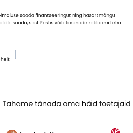
võimaluse saada finantseeringut ning hasartmängu
dile saada, sest Eestis võib kasiinode reklaami teha
ehelt
Tahame tänada oma häid toetajaid