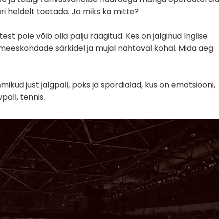
uri heldelt toetada. Ja miks ka mitte?
st pole võib olla palju räägitud. Kes on jälginud Inglise
ed meeskondade särkidel ja mujal nähtaval kohal. Mida aeg
mikud just jalgpall, poks ja spordialad, kus on emotsiooni,
pall, tennis.