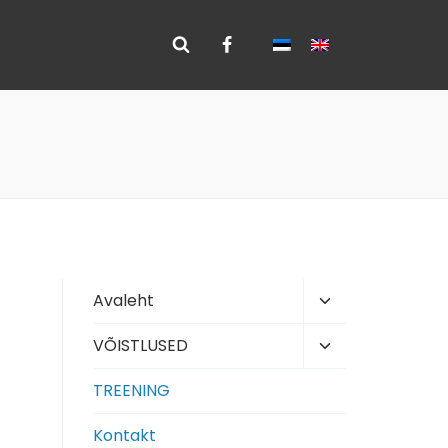
Toggle
Avaleht
child
Toggle
VÕISTLUSED
menu
child
TREENING
menu
Kontakt