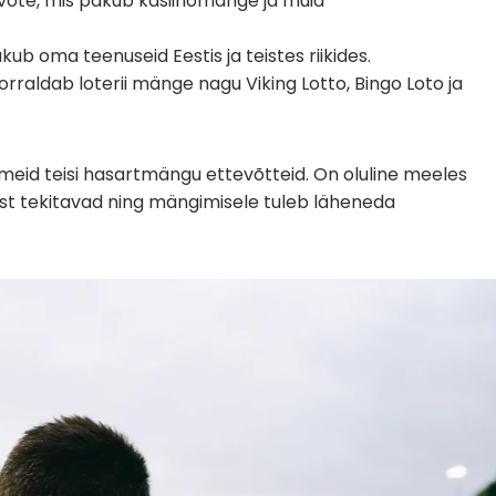
õte, mis pakub kasiinomänge ja muid
ub oma teenuseid Eestis ja teistes riikides.
is korraldab loterii mänge nagu Viking Lotto, Bingo Loto ja
tmeid teisi hasartmängu ettevõtteid. On oluline meeles
ust tekitavad ning mängimisele tuleb läheneda