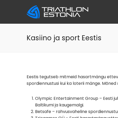
Skip
to
content
Kasiino ja sport Eestis
Eestis tegutseb mitmeid hasartmängu ettevõ
spordiennustusi kui ka loterii mänge. Mõned
Olympic Entertainment Group – Eesti juh
Baltikumi ja kaugemalgi.
Betsafe – rahvusvaheline spordiennustus