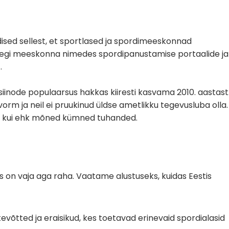
ised sellest, et sportlased ja spordimeeskonnad
isegi meeskonna nimedes spordipanustamise portaalide ja
.
siinode populaarsus hakkas kiiresti kasvama 2010. aastast
vorm ja neil ei pruukinud üldse ametlikku tegevusluba olla.
ad kui ehk mõned kümned tuhanded.
s on vaja aga raha. Vaatame alustuseks, kuidas Eestis
tevõtted ja eraisikud, kes toetavad erinevaid spordialasid