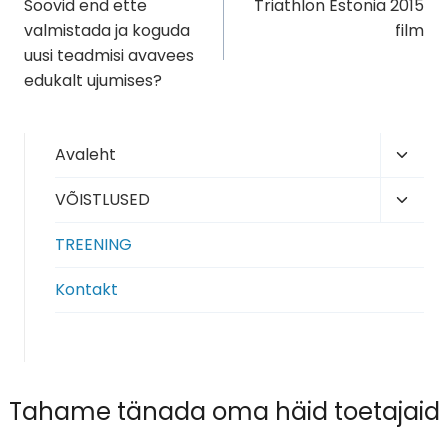
Soovid end ette
Triathlon Estonia 2015
valmistada ja koguda
film
uusi teadmisi avavees
edukalt ujumises?
Toggl
Avaleht
child
Toggl
VÕISTLUSED
menu
child
TREENING
menu
Kontakt
Tahame tänada oma häid toetajaid