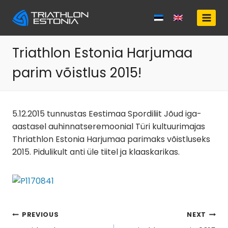
Skip
to
content
Triathlon Estonia Harjumaa
parim võistlus 2015!
5.12.2015 tunnustas Eestimaa Spordiliit Jõud iga-
aastasel auhinnatseremoonial Türi kultuurimajas
Thriathlon Estonia Harjumaa parimaks võistluseks
2015. Pidulikult anti üle tiitel ja klaaskarikas.
Navigeerimine
PREVIOUS
NEXT