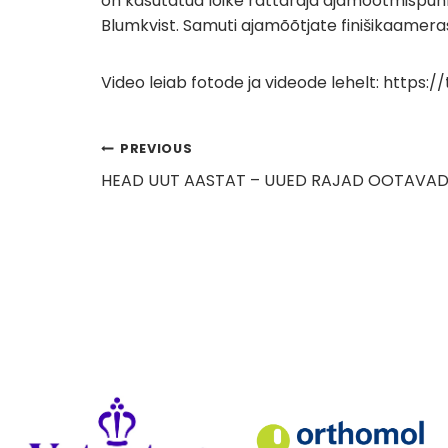
on kasutatud lõike rattaraja ajamõõtmispun
Blumkvist. Samuti ajamõõtjate finišikaamerast,
Video leiab fotode ja videode lehelt: https:/
Navigeerimine
PREVIOUS
HEAD UUT AASTAT – UUED RAJAD OOTAVAD