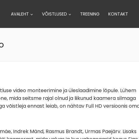
AVALEHT
VÕISTLUSED
TREENING
KONTAKT
eo
istluse video monteerimine ja üleslaadimine lõpule. Lühem
e, mida seitsme rajal olnud ja liikunud kaamera silmaga
ga võistleja ennast leiab, on nähtav Full HD versioonis om
lumäe, Indrek Mänd, Rasmus Brandt, Urmas Paejärv. Lisaks