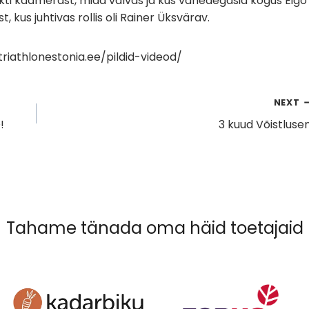
kti kaamerast, mida valvas ja kus vaheaegasid kogus Eigo
 kus juhtivas rollis oli Rainer Üksvärav.
/triathlonestonia.ee/pildid-videod/
NEXT
!
3 kuud Võistlusen
Tahame tänada oma häid toetajaid