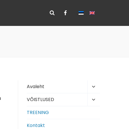
Toggle
Avaleht
child
a
Toggle
VÕISTLUSED
menu
child
TREENING
menu
Kontakt