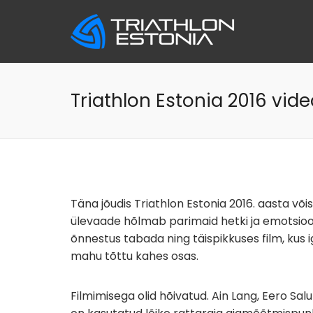
Skip
to
content
Triathlon Estonia 2016 vid
Täna jõudis Triathlon Estonia 2016. aasta võ
ülevaade hõlmab parimaid hetki ja emotsioon
õnnestus tabada ning täispikkuses film, kus i
mahu tõttu kahes osas.
Filmimisega olid hõivatud. Ain Lang, Eero Sa