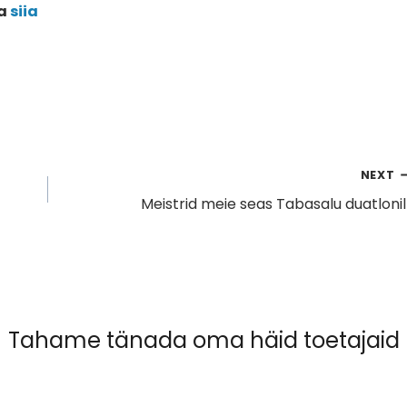
ta
siia
NEXT
Meistrid meie seas Tabasalu duatlonil
Tahame tänada oma häid toetajaid