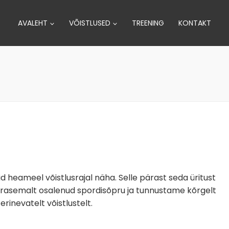
AVALEHT
VÕISTLUSED
TREENING
KONTAKT
d heameel võistlusrajal näha. Selle pärast seda üritust
arasemalt osalenud spordisõpru ja tunnustame kõrgelt
rinevatelt võistlustelt.