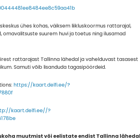
0800444481ee8484ee8c59aa41b
keskus ühes kohas, väiksem liikluskoormus rattarajal,
, omavalitsuste suurem huvi ja toetus ning ilusamad
rest rattarajast Tallinna lähedal ja vahelduvast tasasest
likum. Samuti võib lisanduda tagasipöördeid.
tions:
https://kaart.delfi.ee/?
7880f
tp://kaart.delfi.ee//?
4178be
ukoha muutmist või eelistate endist Tallinna läheda