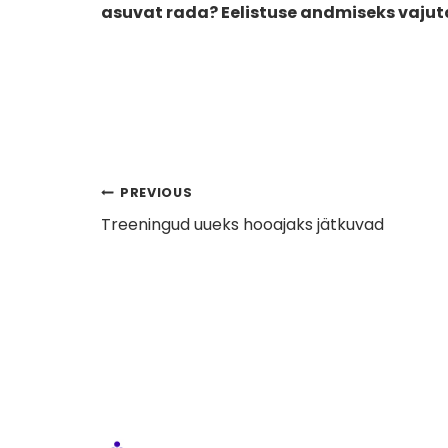
asuvat rada? Eelistuse andmiseks vaju
Navigeerimine
PREVIOUS
Treeningud uueks hooajaks jätkuvad