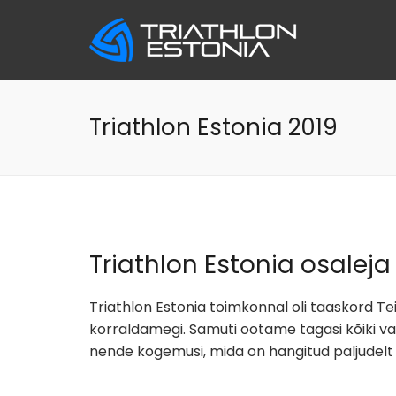
Skip
to
content
Triathlon Estonia 2019
Triathlon Estonia osaleja
Triathlon Estonia toimkonnal oli taaskord Tei
korraldamegi. Samuti ootame tagasi kõiki v
nende kogemusi, mida on hangitud paljudelt e