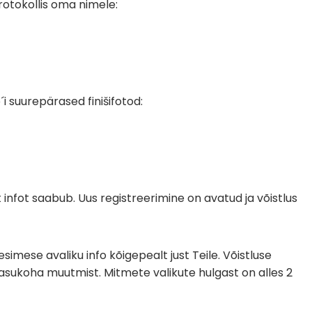
protokollis oma nimele:
´i suurepärased finišifotod:
infot saabub. Uus registreerimine on avatud ja võistlus
imese avaliku info kõigepealt just Teile. Võistluse
ukoha muutmist. Mitmete valikute hulgast on alles 2