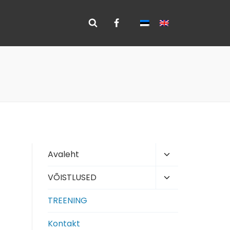
Toggle
Avaleht
child
Toggle
VÕISTLUSED
menu
child
TREENING
menu
Kontakt