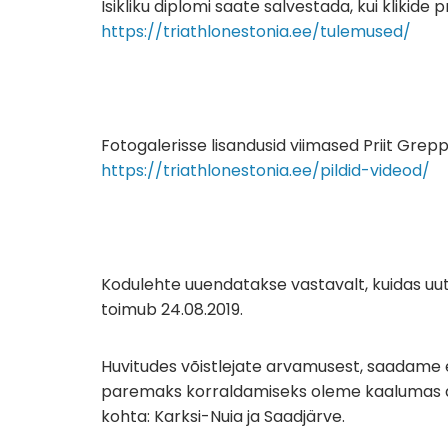
Isikliku diplomi saate salvestada, kui klikide 
https://triathlonestonia.ee/tulemused/
Fotogalerisse lisandusid viimased Priit Grepp
https://triathlonestonia.ee/pildid-videod/
Kodulehte uuendatakse vastavalt, kuidas uut 
toimub 24.08.2019.
Huvitudes võistlejate arvamusest, saadame es
paremaks korraldamiseks oleme kaalumas as
kohta: Karksi-Nuia ja Saadjärve.