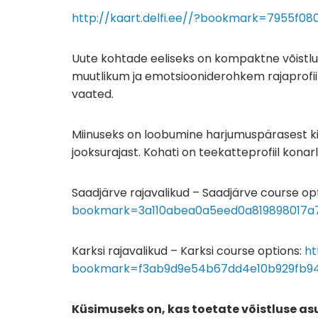
http://kaart.delfi.ee//?bookmark=7955f
Uute kohtade eeliseks on kompaktne võistlus
muutlikum ja emotsiooniderohkem rajaprofiil
vaated.
Miinuseks on loobumine harjumuspärasest kii
jooksurajast. Kohati on teekatteprofiil konar
Saadjärve rajavalikud – Saadjärve course op
bookmark=3a110abea0a5eed0a819898017a
Karksi rajavalikud – Karksi course options:
ht
bookmark=f3ab9d9e54b67dd4e10b929fb9
Küsimuseks on, kas toetate võistluse as