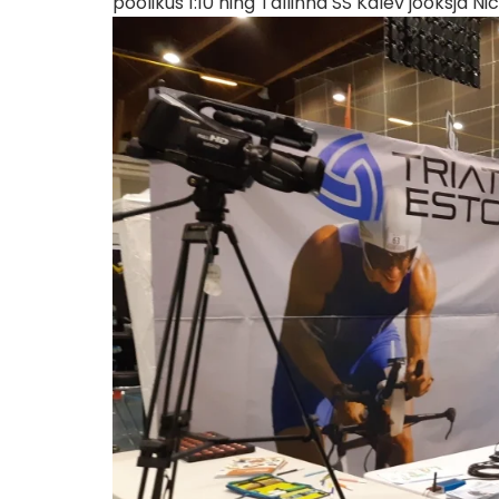
poolikus 1:10 ning Tallinna SS Kalev jooksja Nic