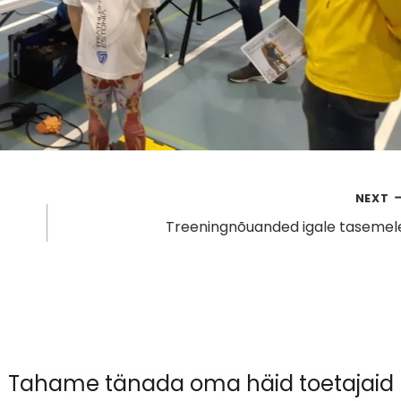
NEXT
Treeningnõuanded igale tasemel
Tahame tänada oma häid toetajaid