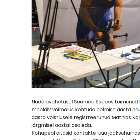
Nädalavahetusel Soomes, Espoos toimunud
meeldiv võimalus kohtuda eelmise aasta naiste
aasta võistlusele registreerunud Mathias Kar
järgmisel aastal osaleda.
Kohapeal aitasid kontakte luua jooksuharrastu