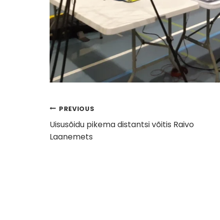
Navigeerimine
PREVIOUS
Uisusõidu pikema distantsi võitis Raivo
Laanemets