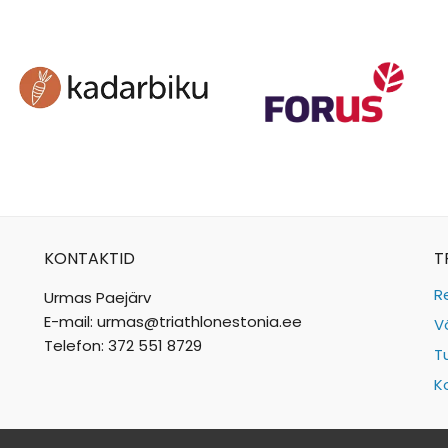
KONTAKTID
T
R
Urmas Paejärv
E-mail: urmas@triathlonestonia.ee
V
Telefon: 372 551 8729
T
K