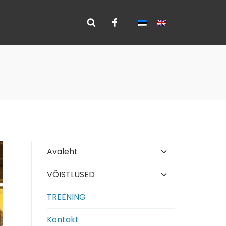
Toggle
Avaleht
child
Toggle
VÕISTLUSED
menu
child
TREENING
menu
Kontakt