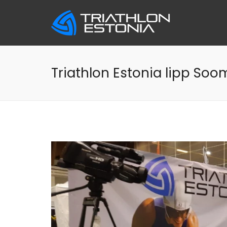
Skip
to
content
Triathlon Estonia lipp Soom