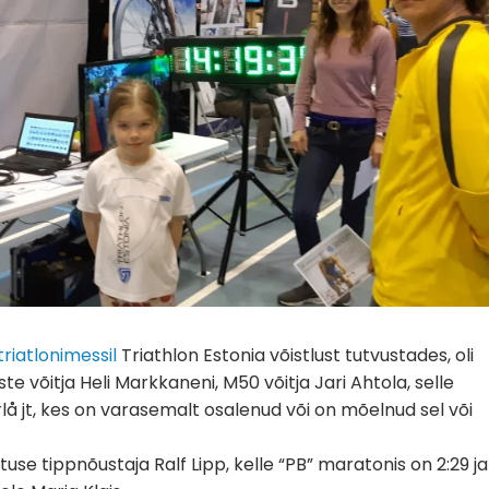
triatlonimessil
Triathlon Estonia võistlust tutvustades, oli
 võitja Heli Markkaneni, M50 võitja Jari Ahtola, selle
lå jt, kes on varasemalt osalenud või on mõelnud sel või
se tippnõustaja Ralf Lipp, kelle “PB” maratonis on 2:29 ja