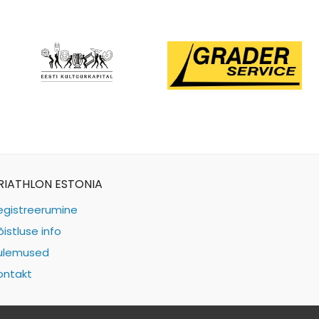
RIATHLON ESTONIA
egistreerumine
õistluse info
ulemused
ontakt