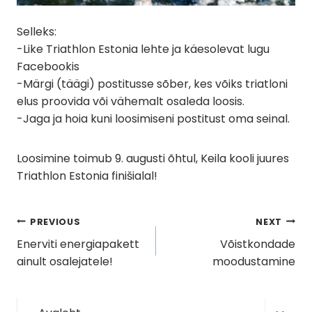
Selleks:
-Like Triathlon Estonia lehte ja käesolevat lugu
Facebookis
-Märgi (täägi) postitusse sõber, kes võiks triatloni
elus proovida või vähemalt osaleda loosis.
-Jaga ja hoia kuni loosimiseni postitust oma seinal.
Loosimine toimub 9. augusti õhtul, Keila kooli juures
Triathlon Estonia finišialal!
Navigeerimine
PREVIOUS
NEXT
Enerviti energiapakett
Võistkondade
ainult osalejatele!
moodustamine