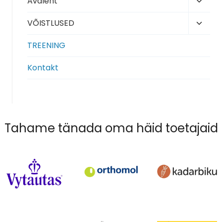
Toggl
Avaleht
child
Toggl
VÕISTLUSED
menu
child
TREENING
menu
Kontakt
Tahame tänada oma häid toetajaid