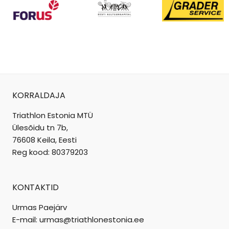
KORRALDAJA
Triathlon Estonia MTÜ
Ülesõidu tn 7b,
76608 Keila, Eesti
Reg kood: 80379203
KONTAKTID
Urmas Paejärv
E-mail: urmas@triathlonestonia.ee