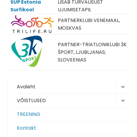
SUP Estonia
LISAB TURVALISUST
Surfikool
UJUMISETAPIL
PARTNERKLUBI VENEMAAL,
MOSKVAS
PARTNER-TRIATLONIKLUBI 3K
ŠPORT, LJUBLJANAS;
SLOVEENIAS
Toggl
Avaleht
child
Toggl
VÕISTLUSED
menu
child
TREENING
menu
Kontakt