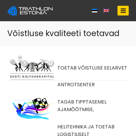
Skip
to
content
Võistluse kvaliteeti toetavad
TOETAB VÕISTLUSE EELARVET
ANTROTSENTER
TAGAB TIPPTASEMEL
AJAMÕÕTMISE,
HELITEHNIKA JA TOETAB
LOGISTILISELT