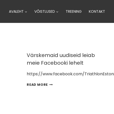
AVALEHT
VÕISTLUSED
TREENING
KONTAKT
Värskemaid uudiseid leiab
meie Facebooki lehelt
https://www.facebook.com/TriathlonEston
VÄRSKEMAID
READ MORE
UUDISEID
LEIAB
MEIE
FACEBOOKI
LEHELT