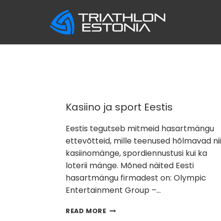
Skip
to
content
Kasiino ja sport Eestis
Eestis tegutseb mitmeid hasartmängu
ettevõtteid, mille teenused hõlmavad nii
kasiinomänge, spordiennustusi kui ka
loterii mänge. Mõned näited Eesti
hasartmängu firmadest on: Olympic
Entertainment Group –…
KASIINO
READ MORE
JA