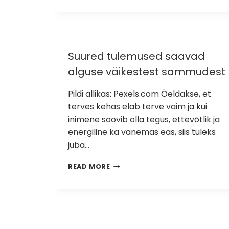
SPORT
EESTIS
Suured tulemused saavad
alguse väikestest sammudest
Pildi allikas: Pexels.com Öeldakse, et
terves kehas elab terve vaim ja kui
inimene soovib olla tegus, ettevõtlik ja
energiline ka vanemas eas, siis tuleks
juba…
SUURED
READ MORE
TULEMUSED
SAAVAD
ALGUSE
VÄIKESTEST
SAMMUDEST