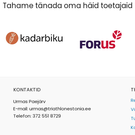
Tahame tänada oma häid toetajaid
KONTAKTID
T
R
Urmas Paejärv
E-mail: urmas@triathlonestonia.ee
V
Telefon: 372 551 8729
T
K