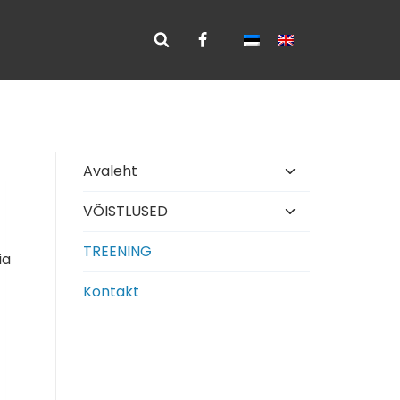
Toggle
Avaleht
child
Toggle
VÕISTLUSED
menu
child
TREENING
menu
ia
Kontakt