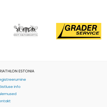
RIATHLON ESTONIA
egistreerumine
õistluse info
ulemused
ontakt