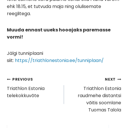
ehk 18.15, et tutvuda maja ning olulisemate
reeglitega.
Muuda ennast uueks hooajaks paremasse
vormi!
Jälgi tunniplaani
siit:
https://triathlonestonia.ee/tunniplaan/
Navigeerimine
PREVIOUS
NEXT
Triathlon Estonia
Triathlon Estonia
telekokkuvõte
raudmehe distantsi
võitis soomlane
Tuomas Talola