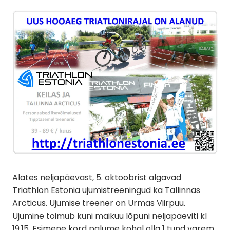
Alates neljapäevast, 5. oktoobrist algavad
Triathlon Estonia ujumistreeningud ka Tallinnas
Arcticus. Ujumise treener on Urmas Viirpuu.
Ujumine toimub kuni maikuu lõpuni neljapäeviti kl
19.15. Esimene kord palume kohal olla 1 tund varem