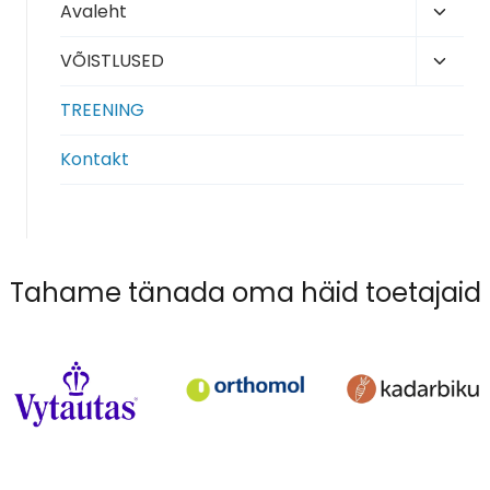
Toggl
Avaleht
child
Toggl
VÕISTLUSED
menu
child
TREENING
menu
Kontakt
Tahame tänada oma häid toetajaid