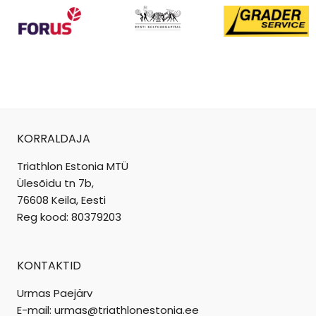
KORRALDAJA
Triathlon Estonia MTÜ
Ülesõidu tn 7b,
76608 Keila, Eesti
Reg kood: 80379203
KONTAKTID
Urmas Paejärv
E-mail: urmas@triathlonestonia.ee