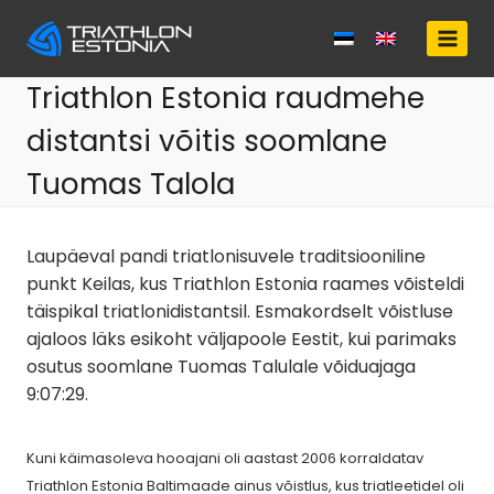
Skip
to
content
Triathlon Estonia raudmehe
distantsi võitis soomlane
Tuomas Talola
Laupäeval pandi triatlonisuvele traditsiooniline
punkt Keilas, kus Triathlon Estonia raames võisteldi
täispikal triatlonidistantsil. Esmakordselt võistluse
ajaloos läks esikoht väljapoole Eestit, kui parimaks
osutus soomlane Tuomas Talulale võiduajaga
9:07:29.
Kuni käimasoleva hooajani oli aastast 2006 korraldatav
Triathlon Estonia Baltimaade ainus võistlus, kus triatleetidel oli