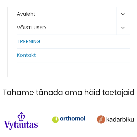
Toggl
Avaleht
child
Toggl
VÕISTLUSED
menu
child
TREENING
menu
Kontakt
Tahame tänada oma häid toetajaid