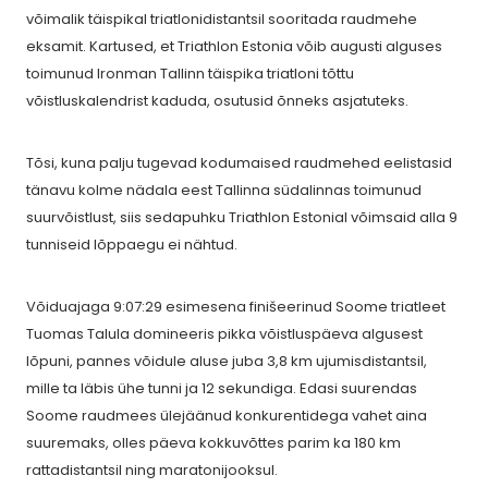
võimalik täispikal triatlonidistantsil sooritada raudmehe
eksamit. Kartused, et Triathlon Estonia võib augusti alguses
toimunud Ironman Tallinn täispika triatloni tõttu
võistluskalendrist kaduda, osutusid õnneks asjatuteks.
Tõsi, kuna palju tugevad kodumaised raudmehed eelistasid
tänavu kolme nädala eest Tallinna südalinnas toimunud
suurvõistlust, siis sedapuhku Triathlon Estonial võimsaid alla 9
tunniseid lõppaegu ei nähtud.
Võiduajaga 9:07:29 esimesena finišeerinud Soome triatleet
Tuomas Talula domineeris pikka võistluspäeva algusest
lõpuni, pannes võidule aluse juba 3,8 km ujumisdistantsil,
mille ta läbis ühe tunni ja 12 sekundiga. Edasi suurendas
Soome raudmees ülejäänud konkurentidega vahet aina
suuremaks, olles päeva kokkuvõttes parim ka 180 km
rattadistantsil ning maratonijooksul.