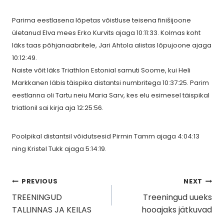
Parima eestlasena lõpetas võistluse teisena finišijoone
ületanud Elva mees Erko Kurvits ajaga 10:11:33. Kolmas koht
läks taas põhjanaabritele, Jari Ahtola alistas lõpujoone ajaga
10:12:49.
Naiste võit läks Triathlon Estonial samuti Soome, kui Heli
Markkanen läbis täispika distantsi numbritega 10:37:25. Parim
eestlanna oli Tartu neiu Maria Sarv, kes elu esimesel täispikal
triatlonil sai kirja aja 12:25:56.
Poolpikal distantsil võidutsesid Pirmin Tamm ajaga 4:04:13
ning Kristel Tukk ajaga 5:14:19.
Navigeerimine
PREVIOUS
NEXT
TREENINGUD
Treeningud uueks
TALLINNAS JA KEILAS
hooajaks jätkuvad