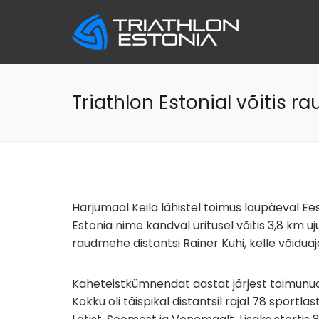
Skip
to
content
Triathlon Estonial võitis ra
Harjumaal Keila lähistel toimus laupäeval Eest
Estonia nime kandval üritusel võitis 3,8 km 
raudmehe distantsi Rainer Kuhi, kelle võiduaj
Kaheteistkümnendat aastat järjest toimunud 
Kokku oli täispikal distantsil rajal 78 sportl