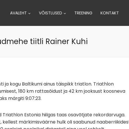
AVALEHT
VÕISTLUSED
TREENING
KONTAKT
udmehe tiitli Rainer Kuhi
i ja kogu Baltikumi ainus täispikk triatlon. Triathlon
ujumisest, 180 km rattasõidust ja 42 km jooksust koosneva
aks märgiti 9:07:23.
Triathlon Estonia hiilgas taas osavõtjate rekordarvuga.
ast, kellest märkimisväärne hulk oli saabunud naaberriikides