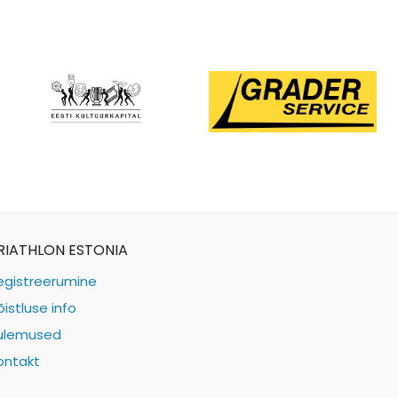
RIATHLON ESTONIA
egistreerumine
õistluse info
ulemused
ontakt