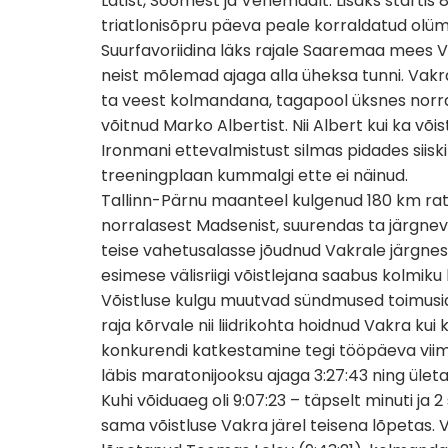
Lätist, Soomest ja Venemaalt. Lisaks startis 8
triatlonisõpru päeva peale korraldatud olümpi
Suurfavoriidina läks rajale Saaremaa mees Vil
neist mõlemad ajaga alla üheksa tunni. Vakra 
ta veest kolmandana, tagapool üksnes norra
võitnud Marko Albertist. Nii Albert kui ka või
Ironmani ettevalmistust silmas pidades siisk
treeningplaan kummalgi ette ei näinud.
Tallinn-Pärnu maanteel kulgenud 180 km ratt
norralasest Madsenist, suurendas ta järgn
teise vahetusalasse jõudnud Vakrale järgnesi
esimese välisriigi võistlejana saabus kolmik
Võistluse kulgu muutvad sündmused toimusidki
raja kõrvale nii liidrikohta hoidnud Vakra ku
konkurendi katkestamine tegi tööpäeva viim
läbis maratonijooksu ajaga 3:27:43 ning ület
Kuhi võiduaeg oli 9:07:23 – täpselt minuti ja
sama võistluse Vakra järel teisena lõpetas. V