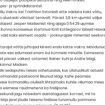
0 osalejat poolpikal distantsil ning veel rohkelt
a- ja sprindidistantsil.
lu Vakra, kel Triathlon Estonialt ette näidata kaks võitu,
alustaski võistlust teravalt. Pärast 3,8 km ujumist väljus
lasest Jesper Madsenist ning ajaga 0:54:29 ujumise
stkonna koosseisus startinud Kirill Kotšegarov läbisid Hawai
i vaid kaks esimest osaala – jooksurajale minemist seekor
arajal võttis juhtojad kiiresti enda kätte Vakra. Möödunu
evate ees edumaad enam kui kümnele minutile. Esimesena
d pärast väikest ootamist Rainer Kuhi ja Andre Mägi,
u kannul Madsen.
 sedapuhku teises vahetusalas, kus üllatuslikult astusid
i kolmandal positsioonil liikunud Mägi. Kahe peamise
ase kolmandiku oluliselt lihtsamaks Kuhile. Hiiumaa mees
as esimese raudmehena ka finišijoone.
 2 sekundi jagu nobedam aastatagusest korrast, mil ta
õitja järel jõudis teisena finišisse tunamullu parimana