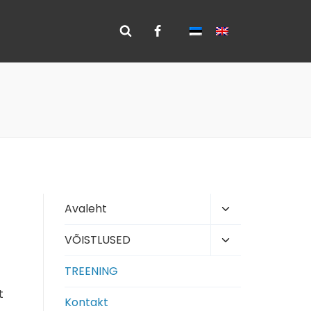
Toggle
Avaleht
child
Toggle
VÕISTLUSED
menu
child
TREENING
menu
t
Kontakt