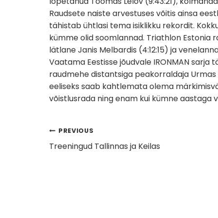
lõpetanud Toomas Lelov (9:43:21), kolmandan
Raudsete naiste arvestuses võitis ainsa eest
tähistab ühtlasi tema isiklikku rekordit. Kokku 
kümme olid soomlannad. Triathlon Estonia r
lätlane Janis Melbardis (4:12:15) ja venelanna
Vaatama Eestisse jõudvale IRONMAN sarja täis
raudmehe distantsiga peakorraldaja Urmas Pa
eeliseks saab kahtlemata olema märkimisvä
võistlusrada ning enam kui kümne aastaga vä
Navigeerimine
PREVIOUS
Treeningud Tallinnas ja Keilas