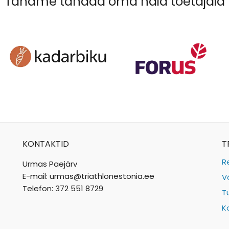
Tahame tänada oma häid toetajaid
KONTAKTID
T
R
Urmas Paejärv
E-mail: urmas@triathlonestonia.ee
V
Telefon: 372 551 8729
T
K