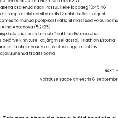
a finišeeris Jorma Härmsalu (9:45:30).
lasena osalenud Kadri Possul, kelle lõppaeg 10:45:46
oli täispikal distantsil stardis 12 naist, kellest koguni
aames toimunud poolpikal triatlonil maitsesid võidurõõm
 Alina Antonova (5:21:25).
pikale triatlonile toimub Triathlon Estonia ühes
ejärve kinnitusel ka järgmisel aastal. Triathlon Estonia
ärselt taskukohasem osalustasu, aga ka tuttav
ljakujunenud traditsioonid.
NEXT
Võistluse saade on eetris 8. septembri