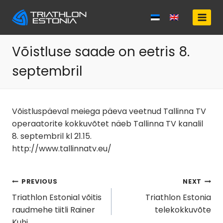
Skip
to
content
Võistluse saade on eetris 8.
septembril
Võistluspäeval meiega päeva veetnud Tallinna TV
operaatorite kokkuvõtet näeb Tallinna TV kanalil
8. septembril kl 21.15.
http://www.tallinnatv.eu/
Navigeerimine
PREVIOUS
NEXT
Triathlon Estonial võitis
Triathlon Estonia
raudmehe tiitli Rainer
telekokkuvõte
Kuhi