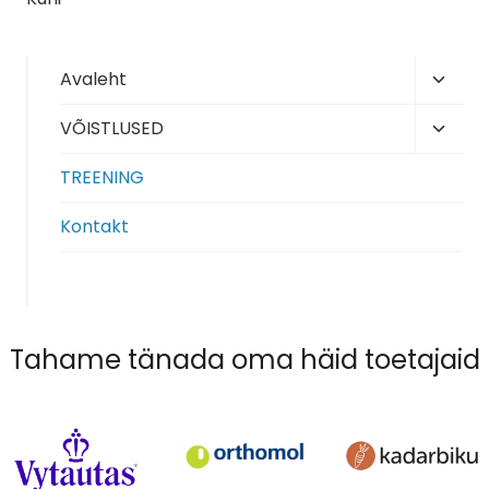
Toggl
Avaleht
child
Toggl
VÕISTLUSED
menu
child
TREENING
menu
Kontakt
Tahame tänada oma häid toetajaid