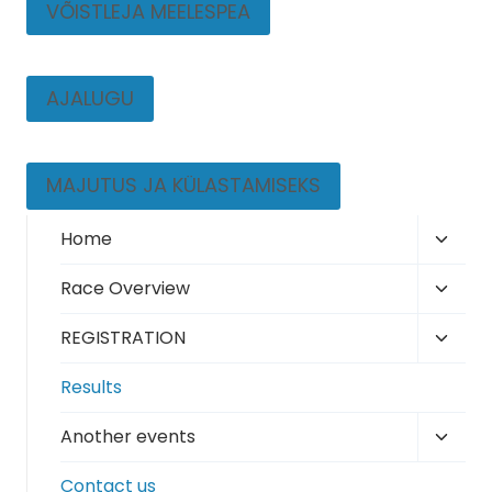
VÕISTLEJA MEELESPEA
AJALUGU
MAJUTUS JA KÜLASTAMISEKS
Toggl
Home
child
Toggl
Race Overview
menu
child
Toggl
REGISTRATION
menu
child
Results
menu
Toggl
Another events
child
Contact us