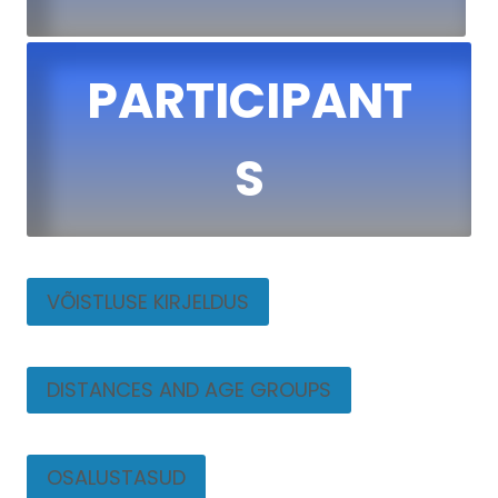
PARTICIPANT
S
VÕISTLUSE KIRJELDUS
DISTANCES AND AGE GROUPS
OSALUSTASUD